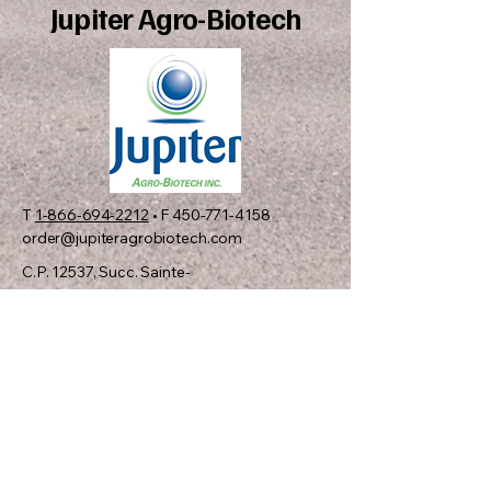
Jupiter Agro-Biotech
T
1-866-694-2212
• F
450-771-4158
order@jupiteragrobiotech.com
C.P. 12537, Succ. Sainte-
Rosalie
Saint-Hyacinthe, QC J2R
1S1 CANADA
01
Consulter le catalogue