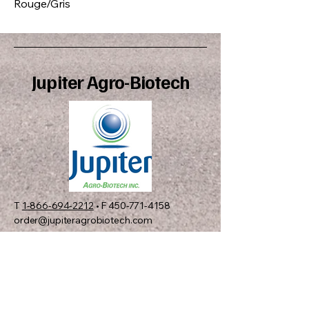
Rouge/Gris
Jupiter Agro-Biotech
T
1-866-694-2212
• F
450-771-4158
order@jupiteragrobiotech.com
C.P. 12537, Succ. Sainte-
Rosalie
Saint-Hyacinthe, QC J2R
1S1 CANADA