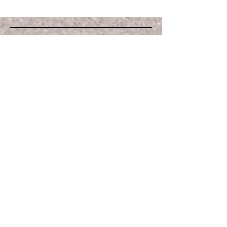
Jupiter Agro-Biotech
T
1-866-694-2212
• F
450-771-4158
order@jupiteragrobiotech.com
C.P. 12537, Succ. Sainte-
Rosalie
Saint-Hyacinthe, QC J2R
1S1 CANADA