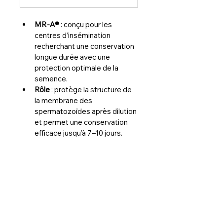
MR-A®
 : conçu pour les 
centres d’insémination 
recherchant une conservation 
longue durée avec une 
protection optimale de la 
semence.
Rôle
 : protège la structure de 
la membrane des 
spermatozoïdes après dilution 
et permet une conservation 
efficace jusqu’à 7–10 jours.
Atout labo
 : améliore les 
résultats de fertilité et de 
prolificité dès les premiers 
jours de conservation, tout en 
assurant un contrôle optimal 
du pH et de la croissance 
bactérienne.
Utilisation
 : dilution rapide en 