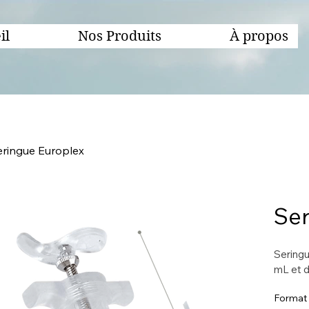
il
Nos Produits
À propos
eringue Europlex
Ser
Seringu
mL et 
Format