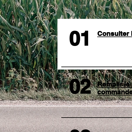
01
Consulter 
02
Remplir le
command