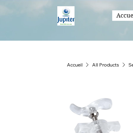
Accue
Accueil
All Products
S