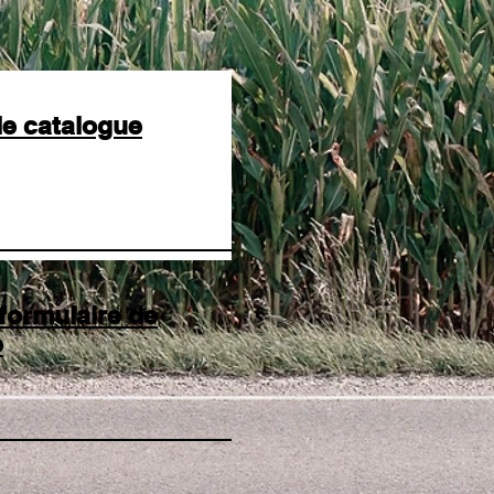
le catalogue
 formulaire de
e