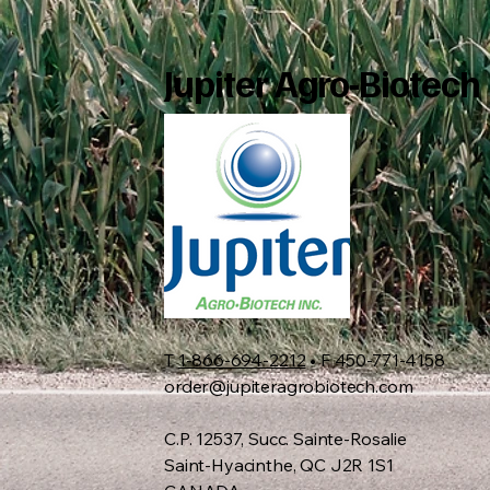
Jupiter Agro-Biotech
T
1-866-694-2212
• F 450-771-4158
order@jupiteragrobiotech.com
C.P. 12537, Succ. Sainte-Rosalie
Saint-Hyacinthe, QC J2R 1S1