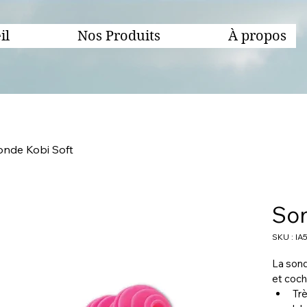
il
Nos Produits
À propos
onde Kobi Soft
Son
SKU : IA
La sond
et coch
Trè