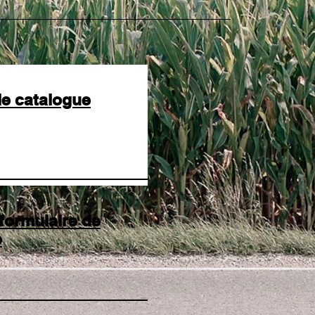
le catalogue
 formulaire de
e