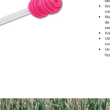
lub
Gra
s’a
Mul
de 
se
N’a
Uti
coc
Un 
hyg