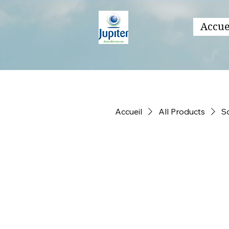
Accue
Accueil
All Products
S