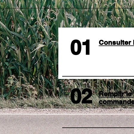
01
Consulter 
02
Remplir le
command