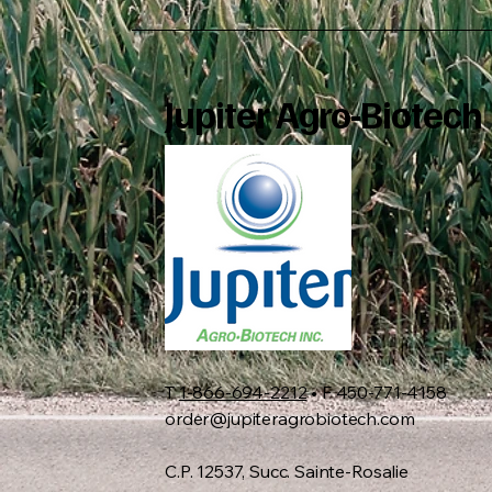
Jupiter Agro-Biotech
T
1-866-694-2212
• F 450-771-4158
order@jupiteragrobiotech.com
C.P. 12537, Succ. Sainte-Rosalie