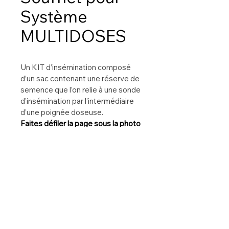
Système
MULTIDOSES
Un KIT d’insémination composé 
d’un sac contenant une réserve de 
semence que l’on relie à une sonde 
d’insémination par l’intermédiaire 
d’une poignée doseuse.
Faites défiler la page sous la photo 
pour accéder à la brochure.
IA5017 Sac
IA5018 Soufflet
IA5019 Poche aluminium
IA5040 Pince
IA5043 Nouvelle Poignée