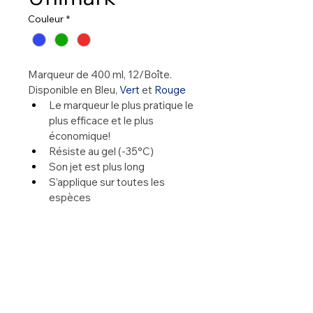
Couleur
*
Marqueur de 400 ml, 12/Boîte.
Disponible en Bleu, 
Vert
 et 
Rouge
Le marqueur le plus pratique le 
plus efficace et le plus 
économique!
Résiste au gel (-35°C)
Son jet est plus long
S’applique sur toutes les 
espèces
N’émet pas de gaz nocif
La marque sur les animaux 
dure plus longtemps
Sa canette se vide 
complètement (Peinture 
homogène)
Faites défiler la page sous la photo 