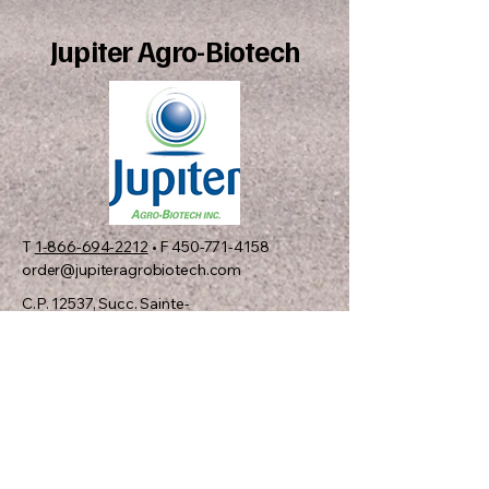
Jupiter Agro-Biotech
T
1-866-694-2212
• F
450-771-4158
order@jupiteragrobiotech.com
C.P. 12537, Succ. Sainte-
Rosalie
Saint-Hyacinthe, QC J2R
1S1 CANADA
01
Consulter le catalogue